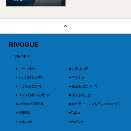
RIVOGUE
MENU
■ コース料金
■ お客様の声
■ メンズ脱毛の流れ
■ アクセス
■ よくあるご質問
■ 衛生管理について
■ メンズ脱毛の基礎知識
■ 永久脱毛とは
■未成年契約同意書
■ 徳島県でメンズ脱毛をお考えの方
■採用情報
■Twitter
■Instagram
■YouTube