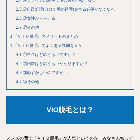
2.4
④Ｏラインの脱毛で便の付着がなくなる
2.5
⑤自己処理(自分で毛の処理)をする必要がなくなる。
2.6
⑥女性からモテる
2.7
⑦その他
3
『ＶＩＯ脱毛』のメリットのまとめ
4
『ＶＩＯ脱毛』でよくある疑問Ｑ＆Ａ
4.1
①料金はどのくらいですか？
4.2
②回数はどのくらいかかりますか？
4.3
③恥ずかしいのですが…。
4.4
④その他
VIO脱毛とは？
メンズの間で『ＶＩＯ脱毛』が人気というのを、みなさん知って