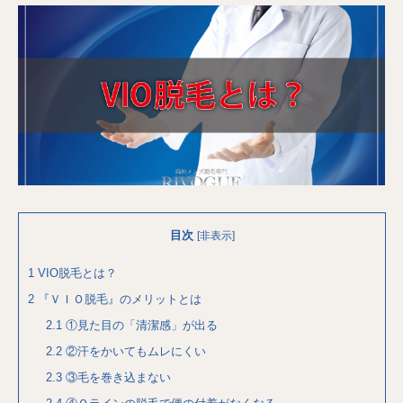
目次
[
非表示
]
1
VIO脱毛とは？
2
『ＶＩＯ脱毛』のメリットとは
2.1
①見た目の「清潔感」が出る
2.2
②汗をかいてもムレにくい
2.3
③毛を巻き込まない