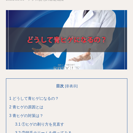
目次
[
非表示
]
1
どうして青ヒゲになるの？
2
青ヒゲの原因とは
3
青ヒゲの対策は？
3.1
①ヒゲの剃り方を見直す
3.2
②脱毛クリームを使ってみる