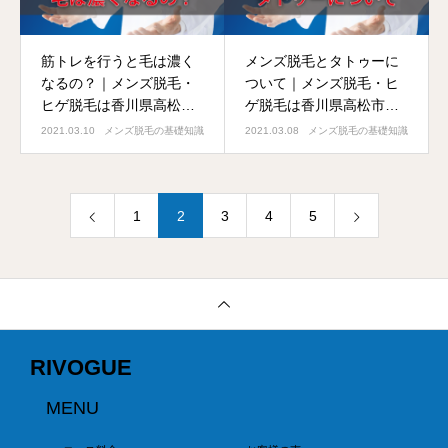
筋トレを行うと毛は濃く
メンズ脱毛とタトゥーに
なるの？｜メンズ脱毛・
ついて｜メンズ脱毛・ヒ
ヒゲ脱毛は香川県高松市
ゲ脱毛は香川県高松市の
の男性専門RIVOGUEへ
男性専門RIVOGUEへ
2021.03.10
メンズ脱毛の基礎知識
2021.03.08
メンズ脱毛の基礎知識
1
2
3
4
5
RIVOGUE
MENU